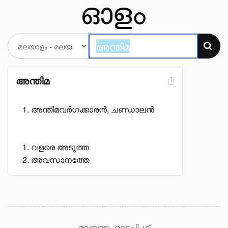
അന്തിമ
അന്തിമവർഗക്കാരൻ, ചണ്ഡാലൻ
വളരെ അടുത്ത
അവസാനത്തേ
മലയാളം ടൈപ്പിംഗ്