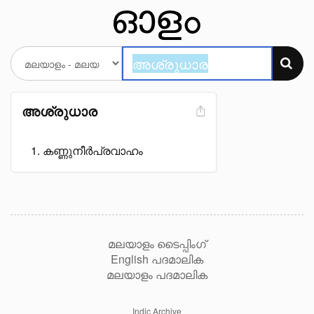
അശ്രുധാര
കണ്ണുനീർപ്രവാഹം
മലയാളം ടൈപ്പിംഗ്
English പദമാലിക
മലയാളം പദമാലിക
Indic Archive