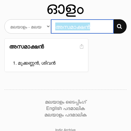
അസമാക്ഷൻ
മുക്കണ്ണൻ, ശിവൻ
മലയാളം ടൈപ്പിംഗ്
English പദമാലിക
മലയാളം പദമാലിക
Indic Archive