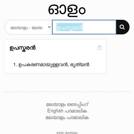
ഉപസ്കരൻ
ഉപകരണമായുള്ളവൻ, ഭൃത്യൻ
മലയാളം ടൈപ്പിംഗ്
English പദമാലിക
മലയാളം പദമാലിക
Indic Archive