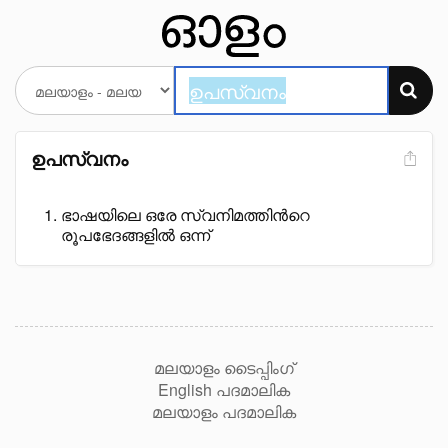
ഉപസ്വനം
ഭാഷയിലെ ഒരേ സ്വനിമത്തിൻറെ
രൂപഭേദങ്ങളിൽ ഒന്ന്
മലയാളം ടൈപ്പിംഗ്
English പദമാലിക
മലയാളം പദമാലിക