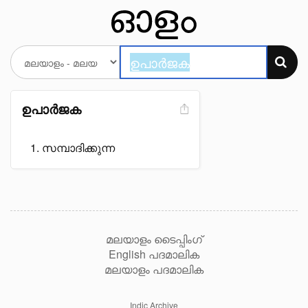
ഉപാർജക
സമ്പാദിക്കുന്ന
മലയാളം ടൈപ്പിംഗ്
English പദമാലിക
മലയാളം പദമാലിക
Indic Archive