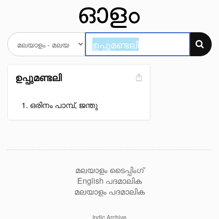
ഉപ്പുമണ്ടലി
ഒരിനം പാമ്പ്, ജന്തു
മലയാളം ടൈപ്പിംഗ്
English പദമാലിക
മലയാളം പദമാലിക
Indic Archive