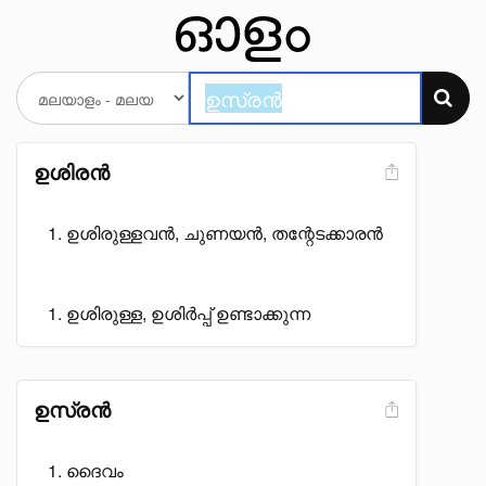
ഉശിരൻ
ഉശിരുള്ളവൻ, ചുണയൻ, തന്റേടക്കാരൻ
ഉശിരുള്ള, ഉശിർപ്പ് ഉണ്ടാക്കുന്ന
ഉസ്രൻ
ദൈവം