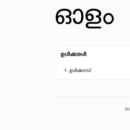
ഉൾക്കരൾ
ഉൾക്കാമ്പ്
മല