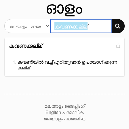
കവണക്കല്ല്
കവണിയിൽ വച്ച് എറിയുവാൻ ഉപയോഗിക്കുന്ന
കല്ല്
മലയാളം ടൈപ്പിംഗ്
English പദമാലിക
മലയാളം പദമാലിക