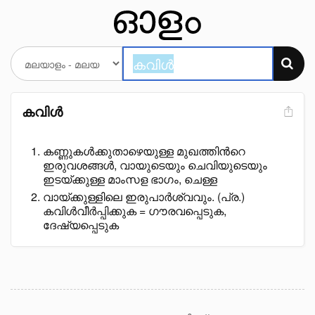
കവിൾ
കണ്ണുകൾക്കുതാഴെയുള്ള മുഖത്തിൻറെ
ഇരുവശങ്ങൾ, വായുടെയും ചെവിയുടെയും
ഇടയ്ക്കുള്ള മാംസള ഭാഗം, ചെള്ള
വായ്ക്കുള്ളിലെ ഇരുപാർശ്വവും. (പ്ര.)
കവിൾവീർപ്പിക്കുക = ഗൗരവപ്പെടുക,
ദേഷ്യപ്പെടുക