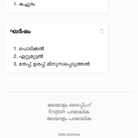
കച്ചൂരം
ഘർഷം
പൊടിക്കൽ
ഏറ്റുമുട്ടൽ
തേപ്പ്, ഉരപ്പ്, മിനുസപ്പെടുത്തൽ
മലയാളം ടൈപ്പിംഗ്
English പദമാലിക
മലയാളം പദമാലിക
Indic Archive