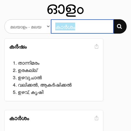
കർഷം
താന്നിമരം
ഉരകല്ല്
ഉഴവുചാൽ
വലിക്കൽ, ആകർഷിക്കൽ
ഉഴവ്, കൃഷി
കാർശം