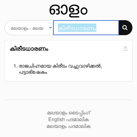
കിരീടധാരണം
രാജചിഹ്നമായ കിരീടം വച്ചുവാഴിക്കൽ,
പട്ടാഭിഷേകം
മലയാളം ടൈപ്പിംഗ്
English പദമാലിക
മലയാളം പദമാലിക