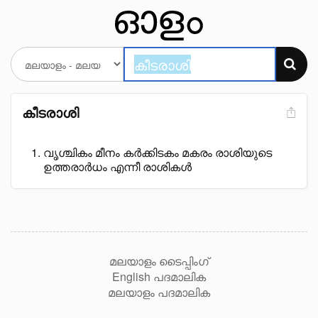
കീടരാശി
വൃശ്ചികം മീനം കർക്കിടകം മകരം രാശിയുടെ
ഉത്തരാർധം എന്നീ രാശികൾ
മലയാളം ടൈപ്പിംഗ്
English പദമാലിക
മലയാളം പദമാലിക