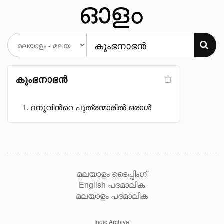
കുംഭനാഭൻ
ദനുവിൻറെ പുത്രന്മാരിൽ ഒരാൾ
മലയാളം ടൈപ്പിംഗ്
English പദമാലിക
മലയാളം പദമാലിക
Indic Archive