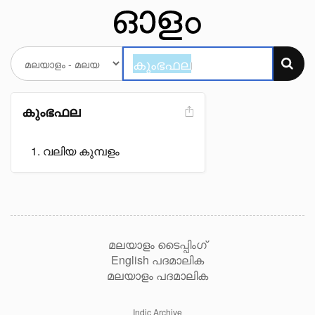
കുംഭഫല
വലിയ കുമ്പളം
മലയാളം ടൈപ്പിംഗ്
English പദമാലിക
മലയാളം പദമാലിക
Indic Archive