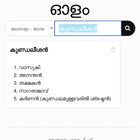
കുണ്ഡലീശൻ
വാസുകി
അനന്തൻ
തക്ഷകൻ
നാഗരാജാവ്
കർണൻ (കുണ്ഡലമുള്ളവരിൽ ശ്രഷ്ഠൻ)
മലയാളം ടൈപ്പിംഗ്