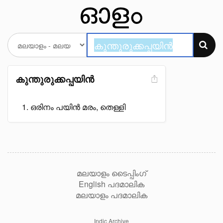
കുന്തുരുക്കപ്പയിൻ
ഒരിനം പയിൻ മരം, തെള്ളി
മലയാളം ടൈപ്പിംഗ്
English പദമാലിക
മലയാളം പദമാലിക
Indic Archive