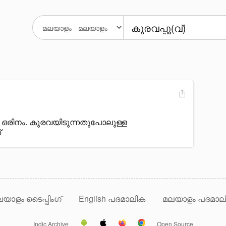
 ഒരിനം. കുരവയിടുന്നതുപോലുള്ള
്
യാളം ടൈപ്പിംഗ്
English പദമാലിക
മലയാളം പദമാല
Indic Archive
Open Source