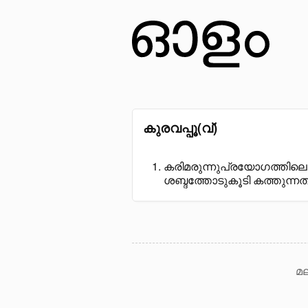
കുരവപ്പൂ(വ്)
കരിമരുന്നുപ്രയോഗത്തിലെ
ശബ്ദത്തോടുകൂടി കത്തുന്നത
മല