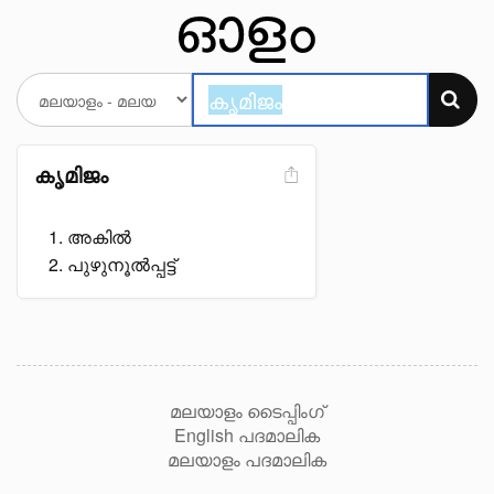
കൃമിജം
അകിൽ
പുഴുനൂൽപ്പട്ട്
മലയാളം ടൈപ്പിംഗ്
English പദമാലിക
മലയാളം പദമാലിക