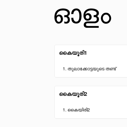
കൈയൂരി1
തുലാക്കോട്ടയുടെ തണ്ട്
കൈയൂരി2
കൈയിരി2