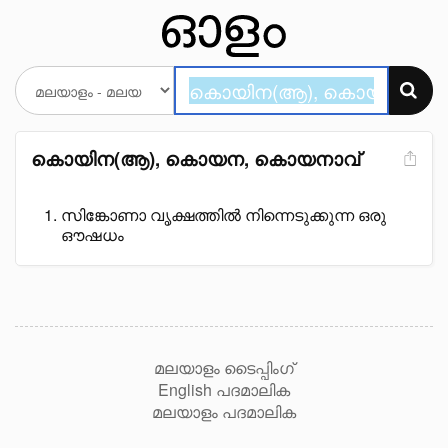
കൊയിന(ആ), കൊയന, കൊയനാവ്
സിങ്കോണാ വൃക്ഷത്തിൽ നിന്നെടുക്കുന്ന ഒരു
ഔഷധം
മലയാളം ടൈപ്പിംഗ്
English പദമാലിക
മലയാളം പദമാലിക