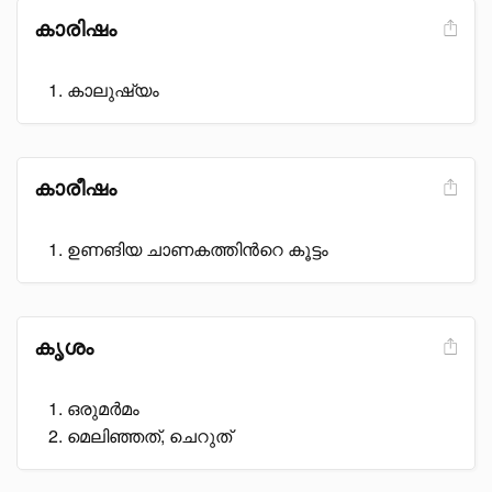
കാരിഷം
കാലുഷ്യം
കാരീഷം
ഉണങിയ ചാണകത്തിൻറെ കൂട്ടം
കൃശം
ഒരുമർമം
മെലിഞ്ഞത്, ചെറുത്