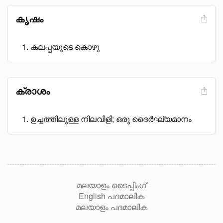
കൃഷം
കലപ്പയുടെ കൊഴു
ക്രാശം
ഉച്ചത്തിലുള്ള നിലവിളി; ഒരു ദൈർഘ്യമാനം
മലയാളം ടൈപ്പിംഗ്
English പദമാലിക
മലയാളം പദമാലിക