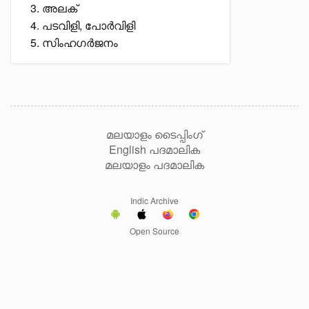
അലക്
പടവിളി, പോർവിളി
സിംഹഗർജനം
മലയാളം ടൈപ്പിംഗ്
English പദമാലിക
മലയാളം പദമാലിക
Indic Archive
Open Source