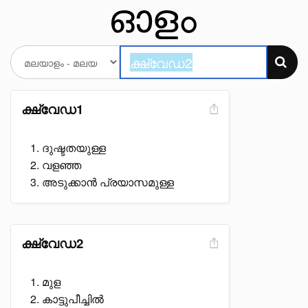
ക്ഷ്വേഡ1
ദുഷ്ടതയുള്ള
വളഞ്ഞ
അടുക്കാൻ പ്രയാസമുള്ള
ക്ഷ്വേഡ2
മുള
കാട്ടുപീച്ചിൽ