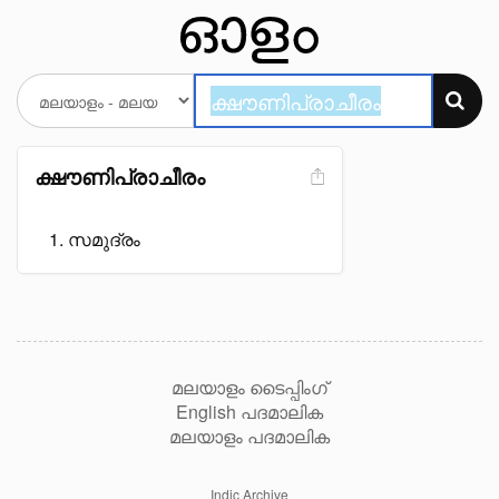
ക്ഷൗണിപ്രാചീരം
സമുദ്രം
മലയാളം ടൈപ്പിംഗ്
English പദമാലിക
മലയാളം പദമാലിക
Indic Archive