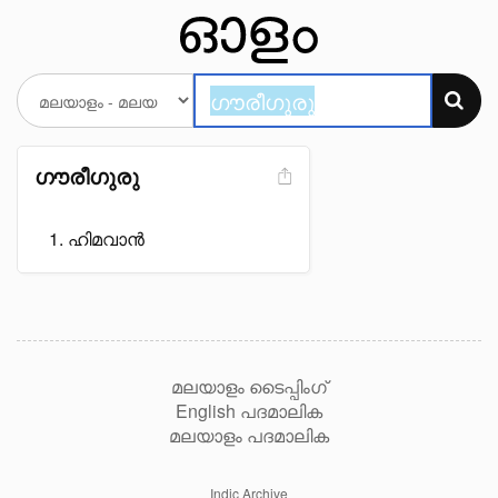
ഗൗരീഗുരു
ഹിമവാൻ
മലയാളം ടൈപ്പിംഗ്
English പദമാലിക
മലയാളം പദമാലിക
Indic Archive