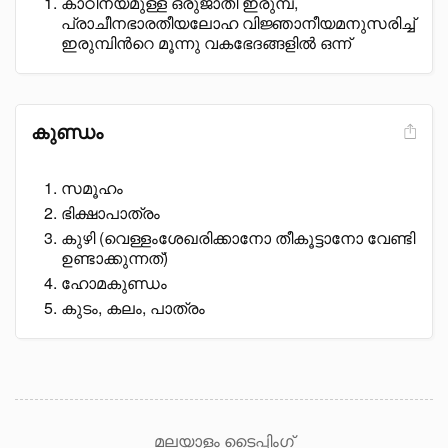
കാഠിന്യമുള്ള ഒരുജാതി ഇരുമ്പ്,
പ്രാചീനഭാരതീയലോഹ വിജ്ഞാനീയമനുസരിച്ച്
ഇരുമ്പിൻറെ മൂന്നു വകഭേദങ്ങളിൽ ഒന്ന്
കുണ്ഡം
സമൂഹം
ഭിക്ഷാപാത്രം
കുഴി (വെള്ളംശേഖരിക്കാനോ തീകൂട്ടാനോ വേണ്ടി
ഉണ്ടാക്കുന്നത്)
ഹോമകുണ്ഡം
കുടം, കലം, പാത്രം
മലയാളം ടൈപ്പിംഗ്