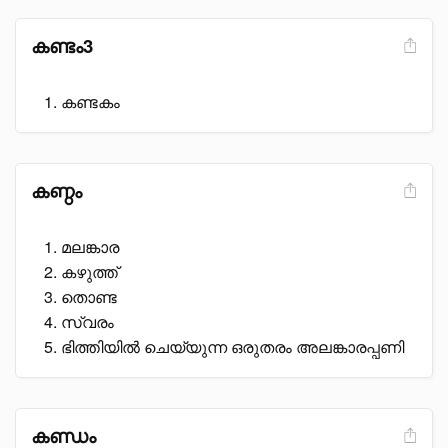
കണ്ടം3
കണ്ടകം
കണ്ഠം
മലങ്കാര
കഴുത്ത്
തൊണ്ട
സ്വരം
ഭിത്തിയിൽ ചെയ്യുന്ന ഒരുതരം അലങ്കാരപ്പണി
കണ്ഡം