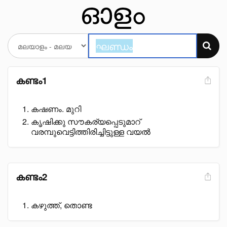
കണ്ടം1
കഷണം. മുറി
കൃഷിക്കു സൗകര്യപ്പെടുമാറ്
വരമ്പുവെട്ടിത്തിരിച്ചിട്ടുള്ള വയൽ
കണ്ടം2
കഴുത്ത്, തൊണ്ട