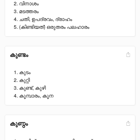
വിനാശം
മടത്തരം
ചതി, ഉപദ്രവം, ദ്രാഹം
(കിണ്ടിയത്) ഒരുതരം പലഹാരം
കുണ്ടം
കുടം
കുറ്റി
കുണ്ട്, കുഴി
കൂമ്പാരം, കൂന
കുണ്ഠം