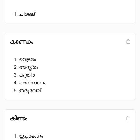
ചിരങ്ങ്
കാണ്ഡം
വെള്ളം
അസ്ത്രം
കുതിര
അവസാനം
ഇരുവേലി
കിണ്ടം
ഇച്ഛാഭംഗം