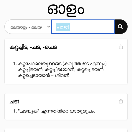
കറ്റച്ചിട, -ചട, -ചെട
കറ്റപോലെയുള്ളജട (കറുത്ത ജട എന്നും)
കറ്റച്ചിടയൻ, കറ്റച്ചിടയോൻ, കറ്റച്ചെടയൻ,
കറ്റച്ചെടയോൻ = ശിവൻ
ചട1
"ചടയുക" എന്നതിൻറെ ധാതുരൂപം.