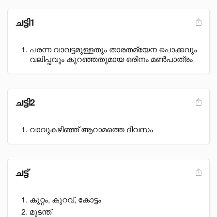
ചട്ടി1
പരന്ന വാവട്ടമുള്ളതും താരതമ്യേന പൊക്കവും
വലിപ്പവും കുറഞ്ഞതുമായ ഒരിനം മൺപാത്രം
ചട്ടി2
വാവുകഴിഞ്ഞ് ആറാമത്തെ ദിവസം
ചട്ട്
കുറ്റം, കുറവ്, കോട്ടം
മുടന്ത്