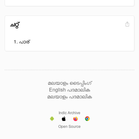
ചറ്റ്
പാര്
മലയാളം ടൈപ്പിംഗ്
English പദമാലിക
മലയാളം പദമാലിക
Indic Archive
Open Source