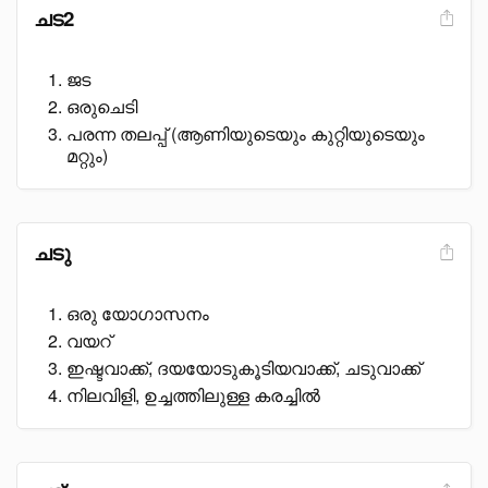
ചട2
ജട
ഒരുചെടി
പരന്ന തലപ്പ് (ആണിയുടെയും കുറ്റിയുടെയും
മറ്റും)
ചടു
ഒരു യോഗാസനം
വയറ്
ഇഷ്ടവാക്ക്, ദയയോടുകൂടിയവാക്ക്, ചടുവാക്ക്
നിലവിളി, ഉച്ചത്തിലുള്ള കരച്ചിൽ