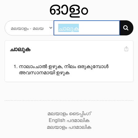
ചാലുക
നാലാംചാൽ ഉഴുക, നിലം ഒരുകുമ്പോൾ
അവസാനമായി ഉഴുക
മലയാളം ടൈപ്പിംഗ്
English പദമാലിക
മലയാളം പദമാലിക