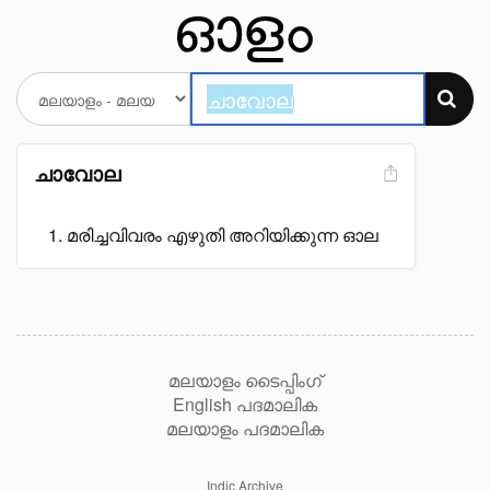
ചാവോല
മരിച്ചവിവരം എഴുതി അറിയിക്കുന്ന ഓല
മലയാളം ടൈപ്പിംഗ്
English പദമാലിക
മലയാളം പദമാലിക
Indic Archive