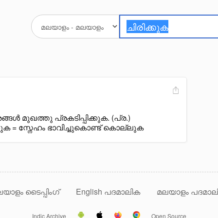
ൾ മുഖത്തു പ്രകടിപ്പിക്കുക. (പ്ര.)
്കുക = സ്നേഹം ഭാവിച്ചുകൊണ്ട് കൊല്ലുക
യാളം ടൈപ്പിംഗ്
English പദമാലിക
മലയാളം പദമാല
Indic Archive
Open Source