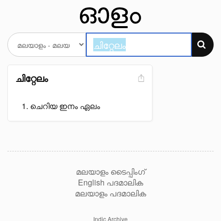
ചിറ്റേലം
ചെറിയ ഇനം ഏലം
മലയാളം ടൈപ്പിംഗ്
English പദമാലിക
മലയാളം പദമാലിക
Indic Archive