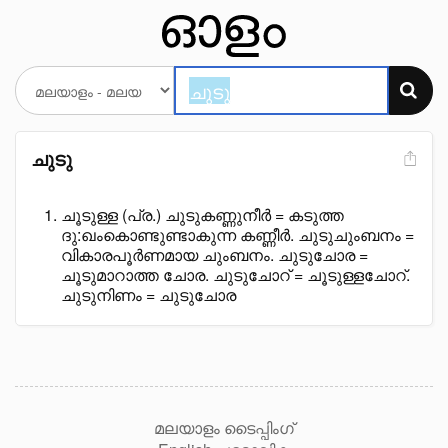
ചുടു
ചൂടുള്ള (പ്ര.) ചുടുകണ്ണുനീർ = കടുത്ത
ദു:ഖംകൊണ്ടുണ്ടാകുന്ന കണ്ണീർ. ചുടുചുംബനം =
വികാരപൂർണമായ ചുംബനം. ചുടുചോര =
ചൂടുമാറാത്ത ചോര. ചുടുചോറ് = ചൂടുള്ളചോറ്.
ചുടുനിണം = ചുടുചോര
മലയാളം ടൈപ്പിംഗ്