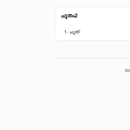
ചൂതം2
ചൂത്
മല