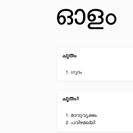
ചുതം
ഗുദം
ചൂതം1
മാവുവൃക്ഷം
പവിഴമല്ലി