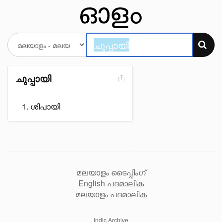
ചുപ്പായി
ശിപായി
മലയാളം ടൈപ്പിംഗ്
English പദമാലിക
മലയാളം പദമാലിക
Indic Archive