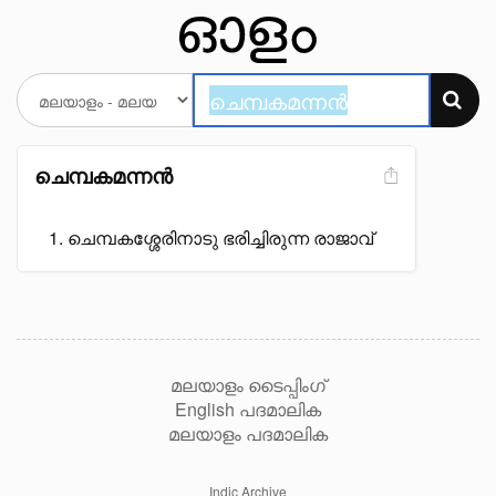
ചെമ്പകമന്നൻ
ചെമ്പകശ്ശേരിനാടു ഭരിച്ചിരുന്ന രാജാവ്
മലയാളം ടൈപ്പിംഗ്
English പദമാലിക
മലയാളം പദമാലിക
Indic Archive