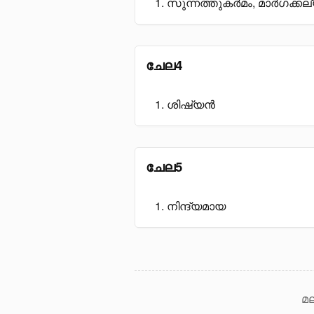
സുന്നത്തുകർമം, മാർഗക്കല്
ചേല4
ശിഷ്യൻ
ചേല5
നിന്ദ്യമായ
മല