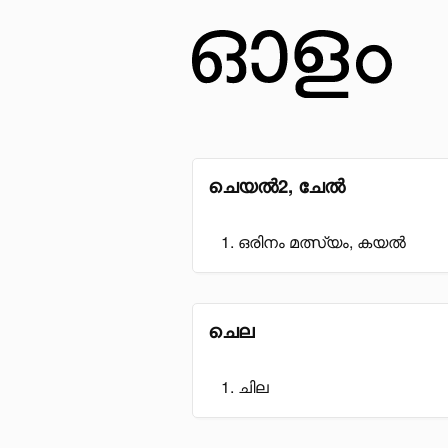
ചെയൽ2, ചേൽ
ഒരിനം മത്സ്യം, കയൽ
ചെല
ചില