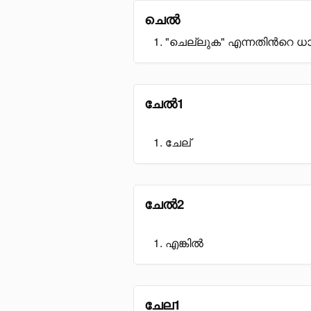
ചെൽ
"ചെല്ലുക" എന്നതിൻറെ ധാ
ചേൽ1
ചേല്
ചേൽ2
എങ്കിൽ
ചേല1