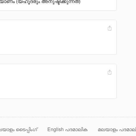
യാണം (യഹൂദരും അനുഷ്ടിക്കുന്നത്)
യാളം ടൈപ്പിംഗ്
English പദമാലിക
മലയാളം പദമാല