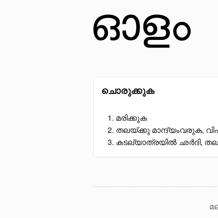
ചൊരുക്കുക
മരിക്കുക
തലയ്ക്കു മാന്ദ്യംവരുക, വ
കടല്യാത്രയിൽ ഛർദി, തല
മല