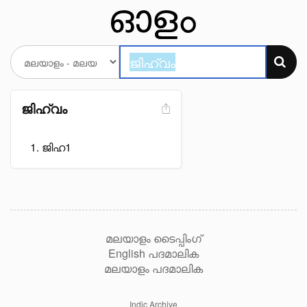
ജിഹ്വം
ജിഹ1
മലയാളം ടൈപ്പിംഗ്
English പദമാലിക
മലയാളം പദമാലിക
Indic Archive