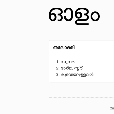
തലോദരി
സുന്ദരി
ഭാര്യ, സ്ത്രീ
കുടവയറുള്ളവൾ
മല