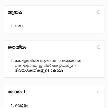
തൂയം2
അറ്റം
തെയ്യം
കേരളത്തിലെ ആരാധനാപരമായ ഒരു
അനുഷ്ഠാനം, ഇതിൽ കെട്ടിയാടുന്ന
ദിവ്യശക്തികളുടെ കോലം
തോയം1
വെള്ളം