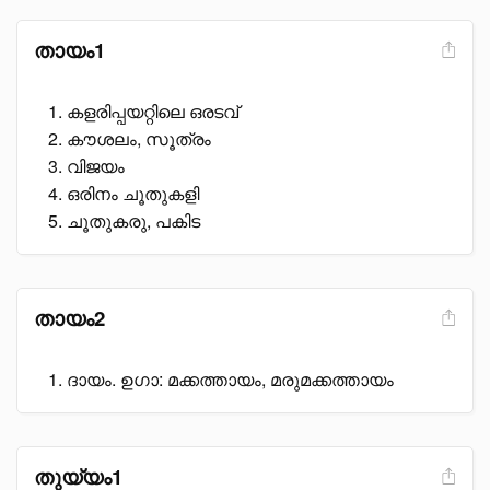
തായം1
കളരിപ്പയറ്റിലെ ഒരടവ്
കൗശലം, സൂത്രം
വിജയം
ഒരിനം ചൂതുകളി
ചൂതുകരു, പകിട
തായം2
ദായം. ഉഗാ: മക്കത്തായം, മരുമക്കത്തായം
തുയ്യം1