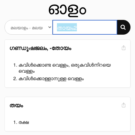
ഗണ്ഡൂഷജലം, -തോയം
കവിൾക്കൊണ്ട വെള്ളം, ഒരുകവിൾനിറയെ
വെള്ളം
കവിൾക്കൊള്ളാനുള്ള വെള്ളം
തയം
രക്ഷ