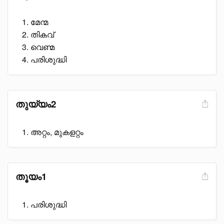
മേന്മ
തികവ്
വെണ്മ
പരിശുദ്ധി
തുയ്യം2
അറ്റം, മുകളറ്റം
തൂയം1
പരിശുദ്ധി