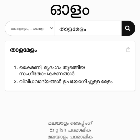
താളമേളം
കൈമണി, മൃദംഗം തുടങ്ങിയ
സംഗീതോപകരണങ്ങൾ
വിവിധവാദ്യങ്ങൾ ഉപയോഗിച്ചുള്ള മേളം
മലയാളം ടൈപ്പിംഗ്
English പദമാലിക
മലയാളം പദമാലിക