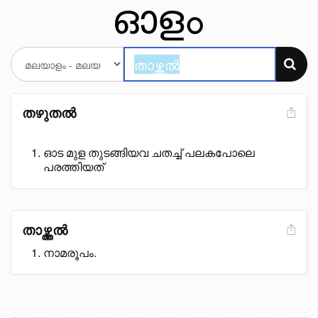
തഴുതൽ
ഓട മുള തുടങ്ങിയവ ചതച്ച് പലകപോലെ
പരത്തിയത്
താഴ്ത്തൽ
നാമരൂപം.