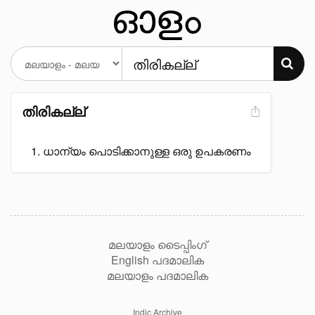
തിരികല്ല്
ധാന്യം പൊടിക്കാനുള്ള ഒരു ഉപകരണം
മലയാളം ടൈപ്പിംഗ്
English പദമാലിക
മലയാളം പദമാലിക
Indic Archive