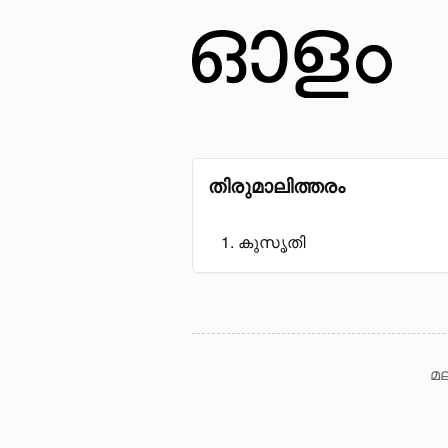
തിരുമാലിത്തരം
കുസൃതി
മല