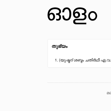
തുഭ്യം
(യുഷ്മദ് ശബ്ദം ചതിർഥീ ഏ.വ.)
മല