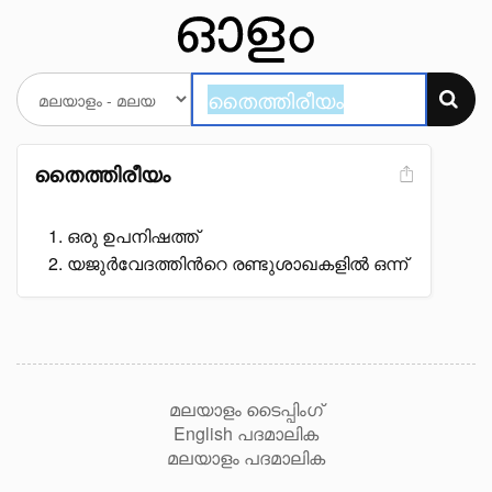
തൈത്തിരീയം
ഒരു ഉപനിഷത്ത്
യജുർവേദത്തിൻറെ രണ്ടുശാഖകളിൽ ഒന്ന്
മലയാളം ടൈപ്പിംഗ്
English പദമാലിക
മലയാളം പദമാലിക