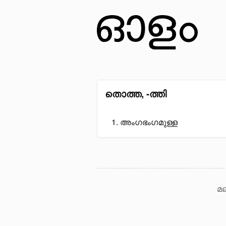
തൊത്ത, -ത്തി
അംഗഭംഗമുള്ള
മല