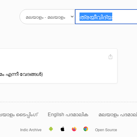
മം എന്നീ വേദങ്ങൾ)
യാളം ടൈപ്പിംഗ്
English പദമാലിക
മലയാളം പദമാല
Indic Archive
Open Source