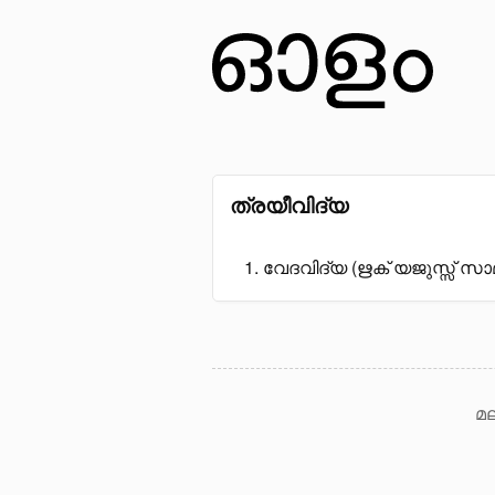
ത്രയീവിദ്യ
വേദവിദ്യ (ഋക് യജുസ്സ് സാ
മല