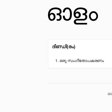
ദിണ്ഡി(രം)
ഒരു സംഗീതോപകരണം
മല